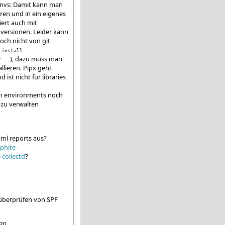
envs: Damit kann man
ieren und in ein eigenes
iert auch mit
versionen. Leider kann
och nicht von git
 install
), dazu muss man
/...
allieren. Pipx geht
d ist nicht für libraries
n environments noch
 zu verwalten
ml reports aus?
phite-
+
collectd
?
berprüfen von SPF
20