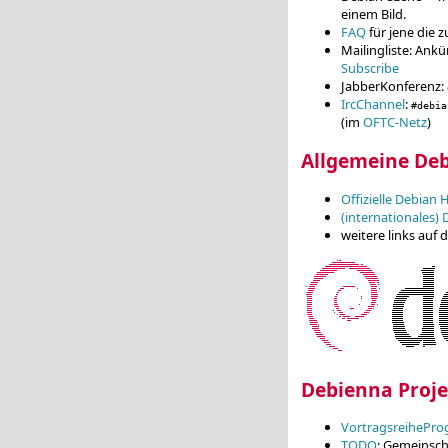
einem Bild.
FAQ
für jene die z
Mailingliste: An
Subscribe
JabberKonferenz
:
IrcChannel
:
#debia
(im
OFTC-Netz
)
Allgemeine De
Offizielle Debia
(internationales) 
weitere links auf 
Debienna Proje
VortragsreihePr
TODO
: Gemeinsch