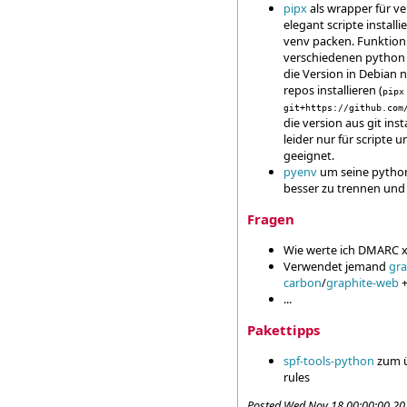
pipx
als wrapper für v
elegant scripte install
venv packen. Funktion
verschiedenen python 
die Version in Debian n
repos installieren (
pipx
git+https://github.com
die version aus git inst
leider nur für scripte un
geeignet.
pyenv
um seine pytho
besser zu trennen und
Fragen
Wie werte ich DMARC x
Verwendet jemand
gra
carbon
/
graphite-web
...
Pakettipps
spf-tools-python
zum ü
rules
Posted
Wed Nov 18 00:00:00 20