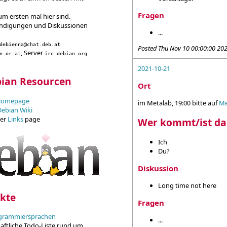
Fragen
um ersten mal hier sind.
kündigungen und Diskussionen
...
debienna@chat.deb.at
Posted
Thu Nov 10 00:00:00 20
, Server
n.or.at
irc.debian.org
2021-10-21
bian Resourcen
Ort
n Homepage
im Metalab, 19:00 bitte auf
Me
Debian Wiki
der
Links
page
Wer kommt/ist da
Ich
Du?
Diskussion
Long time not here
kte
Fragen
ogrammiersprachen
...
aftliche Todo-Liste rund um