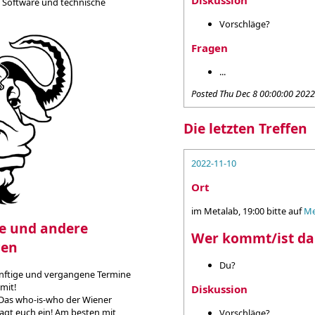
Diskussion
ie Software und technische
Vorschläge?
Fragen
...
Posted
Thu Dec 8 00:00:00 202
Die letzten Treffen
2022-11-10
Ort
im Metalab, 19:00 bitte auf
Me
e und andere
Wer kommt/ist da
cen
Du?
nftige und vergangene Termine
 mit!
Diskussion
 Das who-is-who der Wiener
ragt euch ein! Am besten mit
Vorschläge?