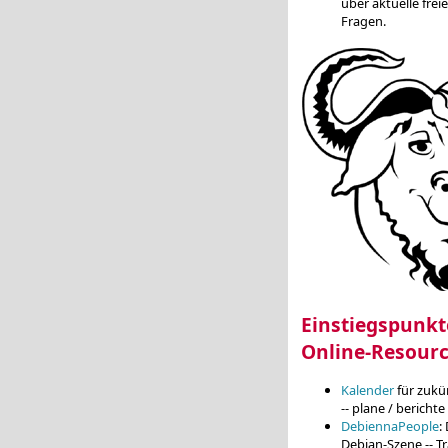
über aktuelle fre
Fragen.
Einstiegspunkt
Online-Resour
Kalender
für zukü
-- plane / berichte
DebiennaPeople
:
Debian-Szene -- T