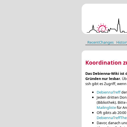
RecentChanges
Histor
Koordination z
Das Debienna-Wiki ist 
Gründen nur lesbar.
Übe
ssh gibt es Zugriff, wen
DebiennaTreff
der
Jeden dritten Don
(Bibliothek). Bitt
Mailingliste
für A
Oft gibts ab 20:00
DebiennaTreffTh
Davor, danach un