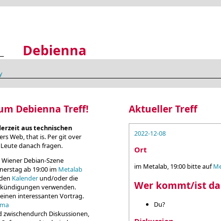
Debienna
y
um Debienna Treff!
Aktueller Treff
derzeit aus technischen
2022-12-08
rs Web, that is. Per git over
n Leute danach fragen.
Ort
 Wiener Debian-Szene
im Metalab, 19:00 bitte auf
Me
nerstag ab 19:00 im
Metalab
e den
Kalender
und/oder die
Wer kommt/ist da
nkündigungen verwenden.
 einen interessanten Vortrag.
Du?
ema
d zwischendurch Diskussionen,