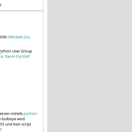
1
9:00:
Metalab Jitsi,
 Python User Group
itsi, Raum PyUGAT
etzen mittels
python-
 bullseye wird
ht und kein script
!