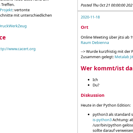
Treffen.
Posted
Thu Oct 21 00:00:00 202
Projekt
: vertonte
hnitte mit unterschiedlichen
2020-11-18
DruckWerkZeug
Ort
ce
Online Meeting über jitsi ab 1
Raum Debienna
ttp://www.cacert.org
--> Wurde kurzfristig mit der
Zusammen gelegt:
Metalab J
Wer kommt/ist da
Ich
Du?
Diskussion
Heute in der Python Edition:
python3 als standard s
is-python3
Achtung: ab
/usr/bin/python gelösc
sollte darauf verweisen