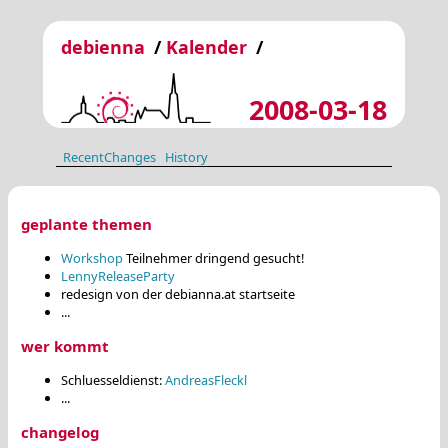
debienna
/
Kalender
/
2008-03-18
RecentChanges
History
geplante themen
Workshop
Teilnehmer dringend gesucht!
LennyReleaseParty
redesign von der debianna.at startseite
...
wer kommt
Schluesseldienst:
AndreasFleckl
...
changelog