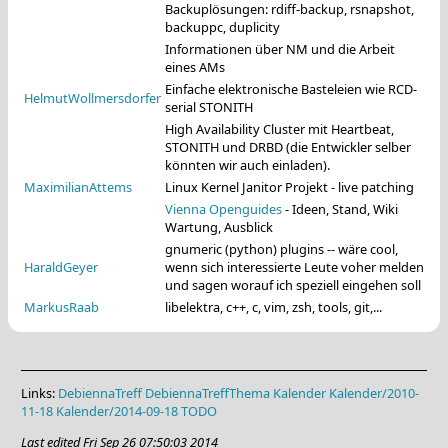
Backuplösungen: rdiff-backup, rsnapshot,
backuppc, duplicity
Informationen über NM und die Arbeit
eines AMs
Einfache elektronische Basteleien wie RCD-
HelmutWollmersdorfer
serial STONITH
High Availability Cluster mit Heartbeat,
STONITH und DRBD (die Entwickler selber
könnten wir auch einladen).
MaximilianAttems
Linux Kernel Janitor Projekt - live patching
Vienna Openguides
- Ideen, Stand, Wiki
Wartung, Ausblick
gnumeric (python) plugins -- wäre cool,
HaraldGeyer
wenn sich interessierte Leute voher melden
und sagen worauf ich speziell eingehen soll
MarkusRaab
libelektra, c++, c, vim, zsh, tools, git,...
Links:
DebiennaTreff
DebiennaTreffThema
Kalender
Kalender/2010-
11-18
Kalender/2014-09-18
TODO
Last edited
Fri Sep 26 07:50:03 2014