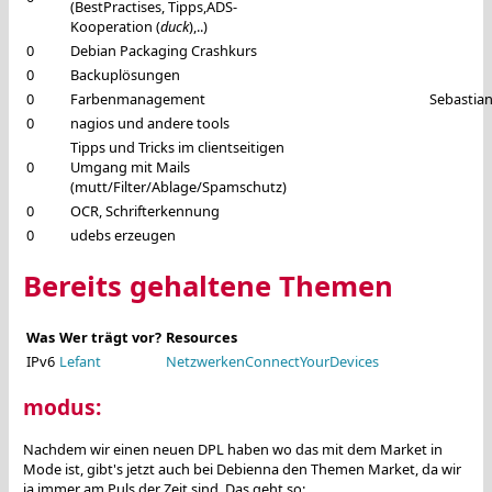
(BestPractises, Tipps,ADS-
Kooperation (
duck
),..)
0
Debian Packaging Crashkurs
0
Backuplösungen
0
Farbenmanagement
Sebasti
0
nagios und andere tools
Tipps und Tricks im clientseitigen
0
Umgang mit Mails
(mutt/Filter/Ablage/Spamschutz)
0
OCR, Schrifterkennung
0
udebs erzeugen
Bereits gehaltene Themen
Was
Wer trägt vor?
Resources
IPv6
Lefant
NetzwerkenConnectYourDevices
modus:
Nachdem wir einen neuen DPL haben wo das mit dem Market in
Mode ist, gibt's jetzt auch bei Debienna den Themen Market, da wir
ja immer am Puls der Zeit sind. Das geht so: