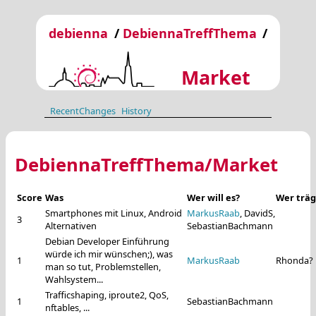
debienna
/
DebiennaTreffThema
/
Market
RecentChanges
History
DebiennaTreffThema/Market
Score
Was
Wer will es?
Wer träg
Smartphones mit Linux, Android
MarkusRaab
, DavidS,
3
Alternativen
SebastianBachmann
Debian Developer Einführung
würde ich mir wünschen;), was
1
MarkusRaab
Rhonda?
man so tut, Problemstellen,
Wahlsystem...
Trafficshaping, iproute2, QoS,
1
SebastianBachmann
nftables, ...