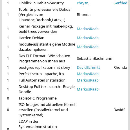
1
Einblick in Debian-Security
chrysn
,
Gerfried
Tools für professionelle Dokus
1
(Vergleich von
Rhonda
Linuxdoc,Docbook,Latex,..)
Kernel Package mit make-kpkg,
1
MarkusRaab
build trees verwenden
1
Harden Debian
MarkusRaab
module-assistant eigene Module
1
MarkusRaab
dazukompilieren
Das ELF Format - Wie schauen
1
SebastianBachmann
Programme von Innen aus
1
postgres replikation mit slony
DavidSchmitt
Rhonda
1
Perfekt setup - apache, ftp
MarkusRaab
1
Full Automated Installation
MarkusRaab
Desktop Full text search - Beagle,
1
MarkusRaab
Doodle
0
Tablet-PC Programme
ISO-Images mit aktuellem Kernel
0
erstellen (Installerkernel und
DavidS
Systemkernel)
LDAP in der
Systemadministration
0