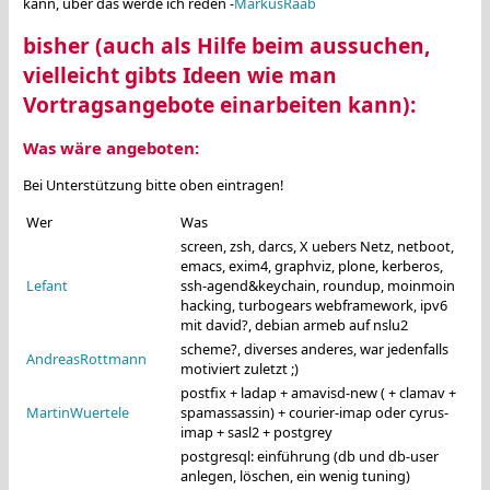
kann, über das werde ich reden -
MarkusRaab
bisher (auch als Hilfe beim aussuchen,
vielleicht gibts Ideen wie man
Vortragsangebote einarbeiten kann):
Was wäre angeboten:
Bei Unterstützung bitte oben eintragen!
Wer
Was
screen, zsh, darcs, X uebers Netz, netboot,
emacs, exim4, graphviz, plone, kerberos,
Lefant
ssh-agend&keychain, roundup, moinmoin
hacking, turbogears webframework, ipv6
mit david?, debian armeb auf nslu2
scheme?, diverses anderes, war jedenfalls
AndreasRottmann
motiviert zuletzt ;)
postfix + ladap + amavisd-new ( + clamav +
MartinWuertele
spamassassin) + courier-imap oder cyrus-
imap + sasl2 + postgrey
postgresql: einführung (db und db-user
anlegen, löschen, ein wenig tuning)