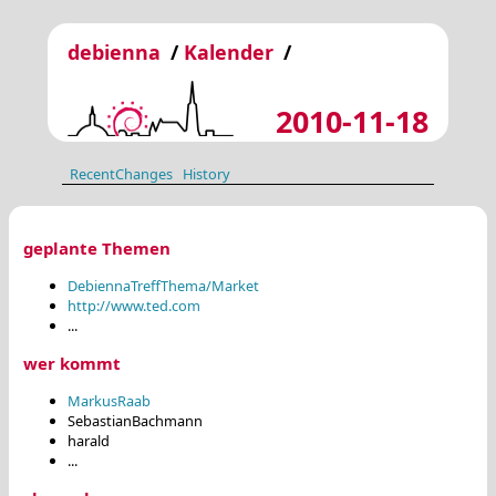
debienna
/
Kalender
/
2010-11-18
RecentChanges
History
geplante Themen
DebiennaTreffThema/Market
http://www.ted.com
...
wer kommt
MarkusRaab
SebastianBachmann
harald
...